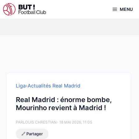
Aller
MENU
au
contenu
Liga
›
Actualités Real Madrid
Real Madrid : énorme bombe,
Mourinho revient à Madrid !
PAR
LOUIS CHRESTIAN
- 18 MAI 2026, 11:05
🔗 Partager