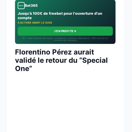
Bet365
Jusqu'à 100€ de freebet pour l'ouverture d'un
compte
À ACTIVER AVANT LE 10/08
→
J'EN PROFITE
18+ · Jouer comporte des risques : endettement, isolement, dépendance · Offre soumise aux
conditions de l’opérateur.
Florentino Pérez aurait
validé le retour du “Special
One”