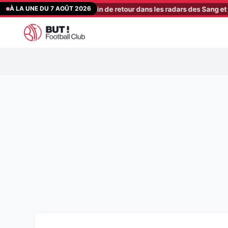
Aller
À LA UNE DU 7 AOÛT 2026
alter ego de Thauvin de retour dans les radars des Sang et Or ?
[15:
au
contenu