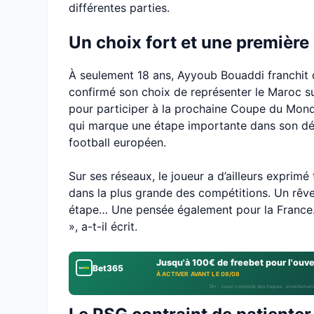
différentes parties.
Un choix fort et une premièr
À seulement 18 ans, Ayyoub Bouaddi franchit d
confirmé son choix de représenter le Maroc sur 
pour participer à la prochaine Coupe du Monde
qui marque une étape importante dans son dé
football européen.
Sur ses réseaux, le joueur a d’ailleurs exprimé
dans la plus grande des compétitions. Un rêve 
étape… Une pensée également pour la France… 
», a-t-il écrit.
Jusqu'à 100€ de freebet pour l'ouv
Bet365
À ACTIVER AVANT LE 08/08
18+ · Jouer comporte des risques : endettement