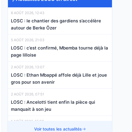
6 AOÛT 2026, 12:43
LOSC : le chantier des gardiens s’accélère
autour de Berke Özer
5 AOÛT 2026, 21:03
LOSC : c’est confirmé, Mbemba tourne déjà la
page lilloise
2 AOÛT 2026, 13:07
LOSC : Ethan Mbappé affole déjà Lille et joue
gros pour son avenir
2 AOÛT 2026, 07:51
LOSC : Ancelotti tient enfin la pièce qui
manquait à son jeu
1 AOÛT 2026, 15:08
LOSC : le couperet est tombé pour un jeune
Voir toutes les actualités