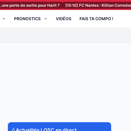
e sortie pour Harit ?
[15:10]
FC Nantes : Killian Corredor a fait une
PRONOSTICS
VIDÉOS
FAIS TA COMPO !
Actualités LOSC en direct