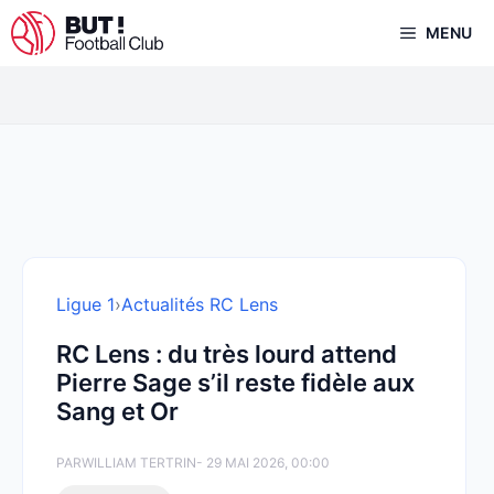
Aller
MENU
au
contenu
Ligue 1
›
Actualités RC Lens
RC Lens : du très lourd attend
Pierre Sage s’il reste fidèle aux
Sang et Or
PAR
WILLIAM TERTRIN
- 29 MAI 2026, 00:00