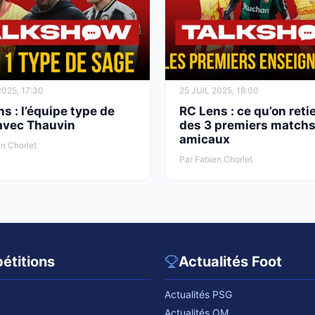
025, 17:30
25 JUIL 2025, 18:00
s : l’équipe type de
RC Lens : ce qu’on reti
avec Thauvin
des 3 premiers match
amicaux
n Chorlet
Par Fabien Chorlet
étitions
Actualités Foot
Actualités PSG
Actualités OM