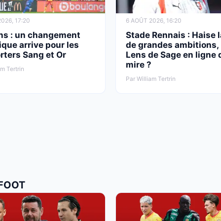
026, 17:20
6 AOÛT 2026, 16:20
ns : un changement
Stade Rennais : Haise 
ique arrive pour les
de grandes ambitions, 
rters Sang et Or
Lens de Sage en ligne 
mire ?
am Tertrin
Par William Tertrin
 FOOT