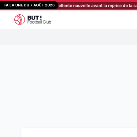
Aller
À LA UNE DU 7 AOÛT 2026
öller reçoit une excellente nouvelle avant la reprise de la saison
[
au
contenu