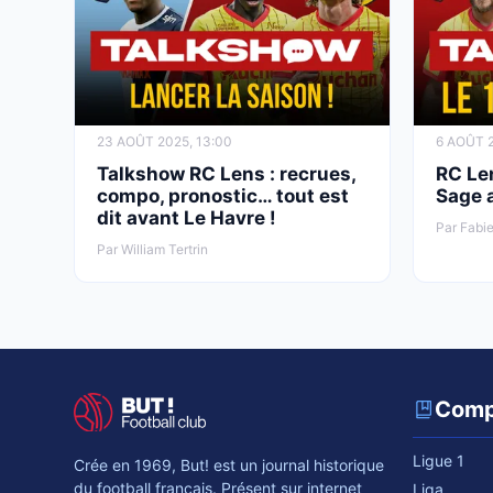
23 AOÛT 2025, 13:00
6 AOÛT 2
Talkshow RC Lens : recrues,
RC Len
compo, pronostic… tout est
Sage 
dit avant Le Havre !
Par Fabie
Par William Tertrin
Comp
Ligue 1
Crée en 1969, But! est un journal historique
du football français. Présent sur internet
Liga