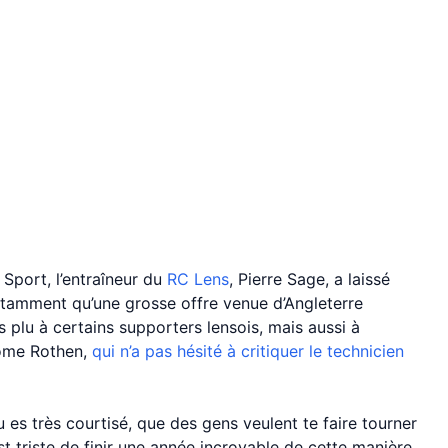
Sport, l’entraîneur du
RC Lens
, Pierre Sage, a laissé
otamment qu’une grosse offre venue d’Angleterre
pas plu à certains supporters lensois, mais aussi à
rôme Rothen,
qui n’a pas hésité à critiquer le technicien
es très courtisé, que des gens veulent te faire tourner
est triste de finir une année incroyable de cette manière.