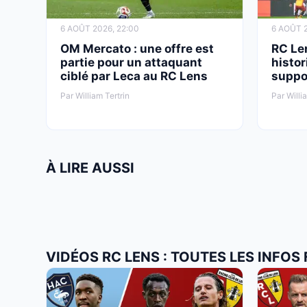
6 AOÛT 2026, 22:00
6 AOÛT 2
OM Mercato : une offre est
RC Le
partie pour un attaquant
histor
ciblé par Leca au RC Lens
suppo
Par William Tertrin
Par Willi
À LIRE AUSSI
VIDÉOS RC LENS : TOUTES LES INFOS