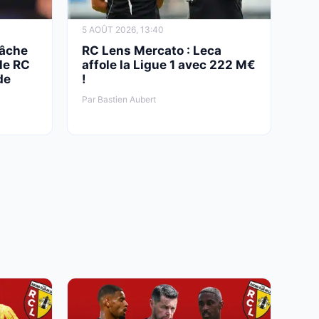
5 AOÛT 2026, 13:40
lâche
RC Lens Mercato : Leca
le RC
affole la Ligue 1 avec 222 M€
de
!
Par Bastien Aubert