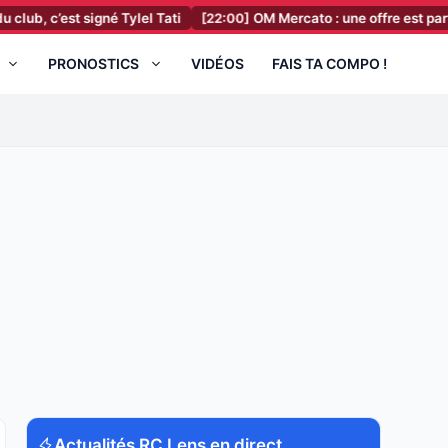
st signé Tylel Tati
[22:00]
OM Mercato : une offre est partie pour 
PRONOSTICS
VIDÉOS
FAIS TA COMPO !
Actualités RC Lens en direct