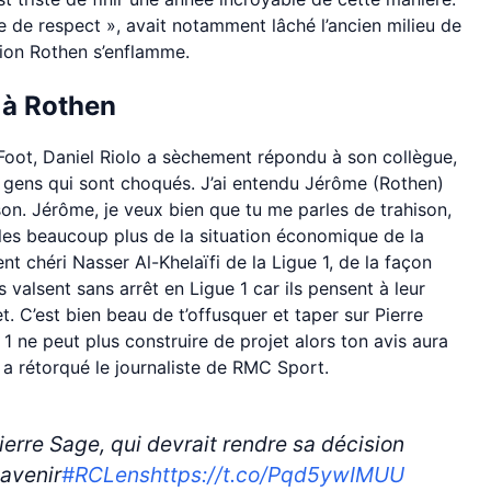
ue de respect », avait notamment lâché l’ancien milieu de
sion Rothen s’enflamme.
 à Rothen
r Foot, Daniel Riolo a sèchement répondu à son collègue,
es gens qui sont choqués. J’ai entendu Jérôme (Rothen)
son. Jérôme, je veux bien que tu me parles de trahison,
rles beaucoup plus de la situation économique de la
ent chéri Nasser Al-Khelaïfi de la Ligue 1, de la façon
s valsent sans arrêt en Ligue 1 car ils pensent à leur
t. C’est bien beau de t’offusquer et taper sur Pierre
1 ne peut plus construire de projet alors ton avis aura
», a rétorqué le journaliste de RMC Sport.
erre Sage, qui devrait rendre sa décision
avenir
#RCLens
https://t.co/Pqd5ywIMUU