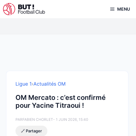
Aller
MENU
au
contenu
Ligue 1
›
Actualités OM
OM Mercato : c’est confirmé
pour Yacine Titraoui !
PAR
FABIEN CHORLET
- 1 JUIN 2026, 15:40
🔗 Partager