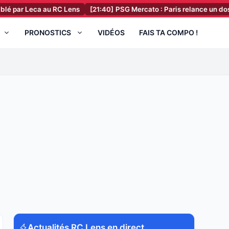
Leca au RC Lens
[21:40]
PSG Mercato : Paris relance un dossier à 40 m
PRONOSTICS
VIDÉOS
FAIS TA COMPO !
Actualités RC Lens en direct