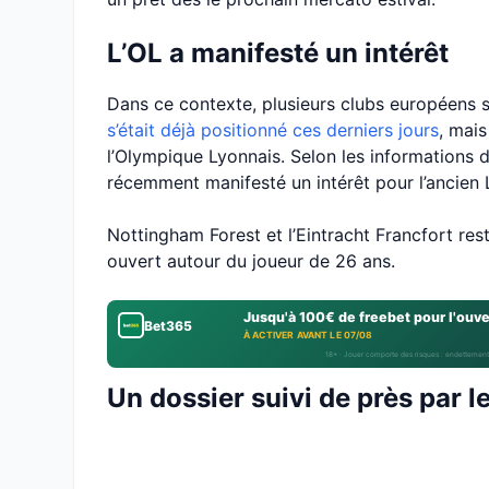
L’OL a manifesté un intérêt
Dans ce contexte, plusieurs clubs européens su
s’était déjà positionné ces derniers jours
, mais
l’Olympique Lyonnais. Selon les informations du
récemment manifesté un intérêt pour l’ancien L
Nottingham Forest et l’Eintracht Francfort res
ouvert autour du joueur de 26 ans.
Jusqu'à 100€ de freebet pour l'ouv
Bet365
À ACTIVER AVANT LE 07/08
18+ · Jouer comporte des risques : endettement
Un dossier suivi de près par l