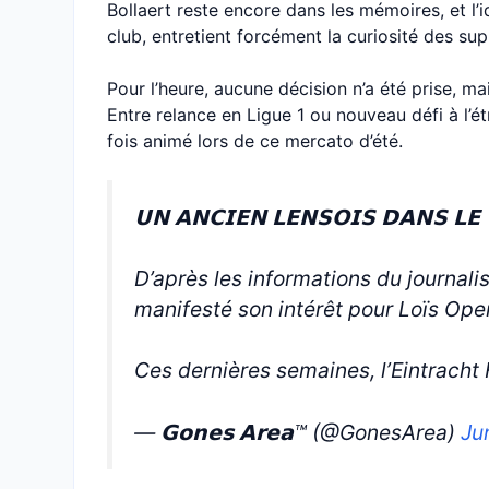
Bollaert reste encore dans les mémoires, et l’i
club, entretient forcément la curiosité des sup
Pour l’heure, aucune décision n’a été prise, m
Entre relance en Ligue 1 ou nouveau défi à l’é
fois animé lors de ce mercato d’été.
𝗨𝗡 𝗔𝗡𝗖𝗜𝗘𝗡 𝗟𝗘𝗡𝗦𝗢𝗜𝗦 𝗗𝗔𝗡𝗦 𝗟𝗘 
D’après les informations du journalis
manifesté son intérêt pour Loïs Ope
Ces dernières semaines, l’Eintracht 
— 𝗚𝗼𝗻𝗲𝘀 𝗔𝗿𝗲𝗮™ (@GonesArea)
Ju