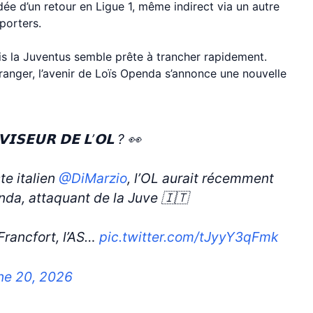
dée d’un retour en Ligue 1, même indirect via un autre
porters.
ais la Juventus semble prête à trancher rapidement.
tranger, l’avenir de Loïs Openda s’annonce une nouvelle
𝗩𝗜𝗦𝗘𝗨𝗥 𝗗𝗘 𝗟’𝗢𝗟 ? 👀
te italien
@DiMarzio
, l’OL aurait récemment
nda, attaquant de la Juve 🇮🇹
Francfort, l’AS…
pic.twitter.com/tJyyY3qFmk
ne 20, 2026