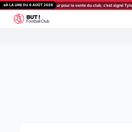
Aller
À LA UNE DU 6 AOÛT 2026
o : nouveau coup dur pour la vente du club, c’est signé Tylel Tati
[
au
contenu