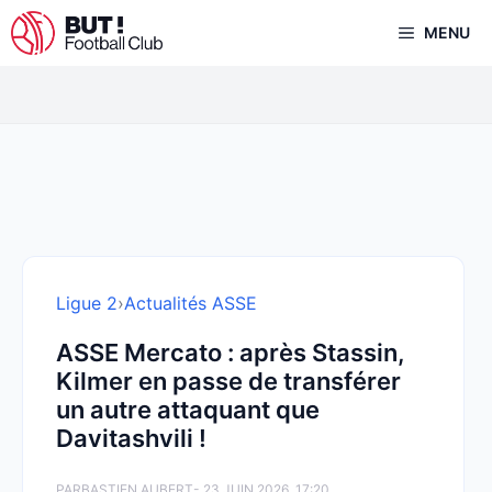
Aller
MENU
au
contenu
Ligue 2
›
Actualités ASSE
ASSE Mercato : après Stassin,
Kilmer en passe de transférer
un autre attaquant que
Davitashvili !
PAR
BASTIEN AUBERT
- 23 JUIN 2026, 17:20