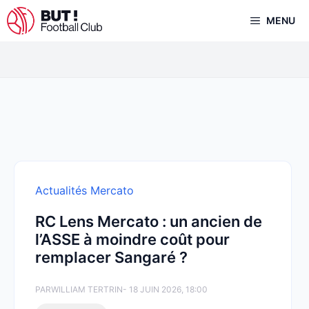
Aller
MENU
au
contenu
Actualités Mercato
RC Lens Mercato : un ancien de
l’ASSE à moindre coût pour
remplacer Sangaré ?
PAR
WILLIAM TERTRIN
- 18 JUIN 2026, 18:00