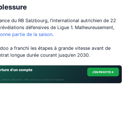
blessure
nce du RB Salzbourg, l’international autrichien de 22
révélations défensives de Ligue 1. Malheureusement,
bonne partie de la saison
.
aidoo a franchi les étapes à grande vitesse avant de
ontrat longue durée courant jusqu’en 2030.
erture d'un compte
→
J'EN PROFITE
, isolement, dépendance · Offre soumise aux conditions de l’opérateur.