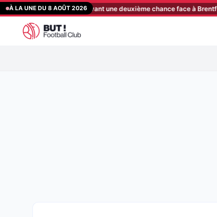
Aller
À LA UNE DU 8 AOÛT 2026
s : Rennes chute avant une deuxième chance face à Brentford
[13
au
contenu