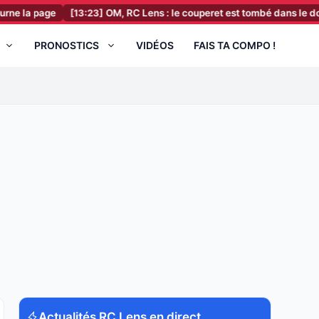
ge
[13:23]
OM, RC Lens : le couperet est tombé dans le dossier offen
PRONOSTICS
VIDÉOS
FAIS TA COMPO !
Actualités RC Lens en direct