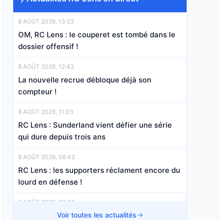
8 AOÛT 2026, 13:23
OM, RC Lens : le couperet est tombé dans le
dossier offensif !
8 AOÛT 2026, 12:43
La nouvelle recrue débloque déjà son
compteur !
8 AOÛT 2026, 11:03
RC Lens : Sunderland vient défier une série
qui dure depuis trois ans
8 AOÛT 2026, 08:43
RC Lens : les supporters réclament encore du
lourd en défense !
7 AOÛT 2026, 23:00
RC Lens Mercato : les Sang et Or au duel
Voir toutes les actualités