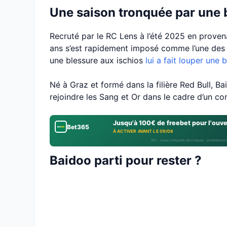
Une saison tronquée par une 
Recruté par le RC Lens à l’été 2025 en provena
ans s’est rapidement imposé comme l’une des 
une blessure aux ischios
lui a fait louper une 
Né à Graz et formé dans la filière Red Bull, B
rejoindre les Sang et Or dans le cadre d’un c
Jusqu'à 100€ de freebet pour l'ouv
Bet365
À ACTIVER AVANT LE 09/08
18+ · Jouer comporte des risques : endettement
Baidoo parti pour rester ?