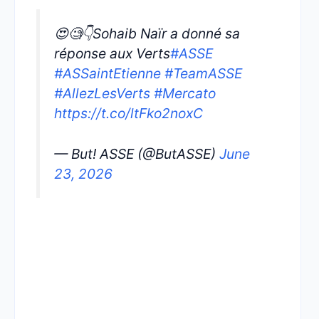
😍🧐👇Sohaib Naïr a donné sa
réponse aux Verts
#ASSE
#ASSaintEtienne
#TeamASSE
#AllezLesVerts
#Mercato
https://t.co/ltFko2noxC
— But! ASSE (@ButASSE)
June
23, 2026