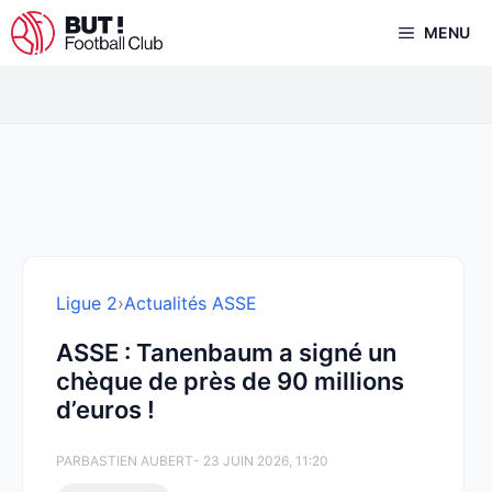
Aller
MENU
au
contenu
Ligue 2
›
Actualités ASSE
ASSE : Tanenbaum a signé un
chèque de près de 90 millions
d’euros !
PAR
BASTIEN AUBERT
- 23 JUIN 2026, 11:20