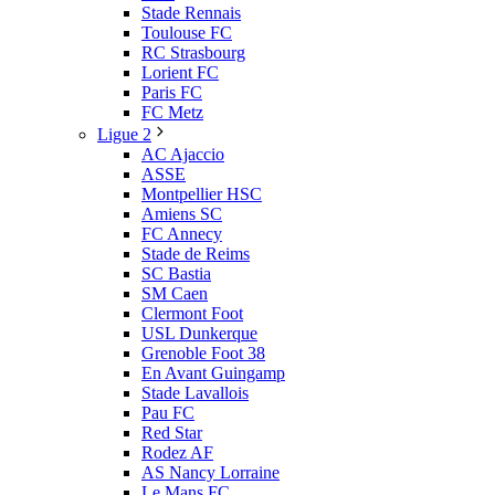
Stade Rennais
Toulouse FC
RC Strasbourg
Lorient FC
Paris FC
FC Metz
Ligue 2
AC Ajaccio
ASSE
Montpellier HSC
Amiens SC
FC Annecy
Stade de Reims
SC Bastia
SM Caen
Clermont Foot
USL Dunkerque
Grenoble Foot 38
En Avant Guingamp
Stade Lavallois
Pau FC
Red Star
Rodez AF
AS Nancy Lorraine
Le Mans FC