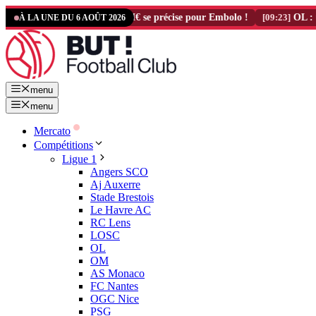
Aller
nnais : la vente à 15 M€ se précise pour Embolo !
[09:23]
OL : un nouve
À LA UNE DU 6 AOÛT 2026
au
contenu
menu
menu
Mercato
Compétitions
Ligue 1
Angers SCO
Aj Auxerre
Stade Brestois
Le Havre AC
RC Lens
LOSC
OL
OM
AS Monaco
FC Nantes
OGC Nice
PSG