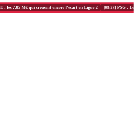
85 M€ qui creusent encore l’écart en Ligue 2
[08:23]
PSG : Le rendez-vou