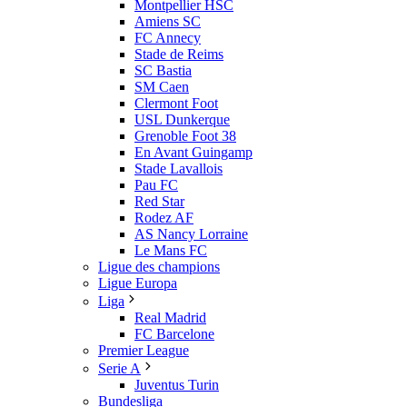
Montpellier HSC
Amiens SC
FC Annecy
Stade de Reims
SC Bastia
SM Caen
Clermont Foot
USL Dunkerque
Grenoble Foot 38
En Avant Guingamp
Stade Lavallois
Pau FC
Red Star
Rodez AF
AS Nancy Lorraine
Le Mans FC
Ligue des champions
Ligue Europa
Liga
Real Madrid
FC Barcelone
Premier League
Serie A
Juventus Turin
Bundesliga