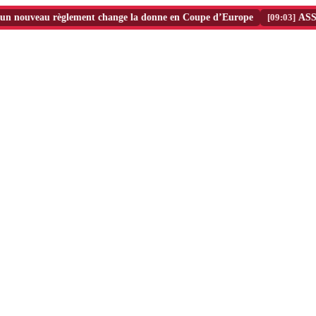
au règlement change la donne en Coupe d’Europe
[09:03]
ASSE : les 7,