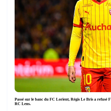
Passé sur le banc du FC Lorient, Régis Le Bris a refusé Fl
RC Lens.