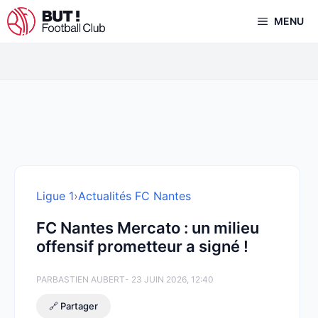
Aller
MENU
au
contenu
Ligue 1
›
Actualités FC Nantes
FC Nantes Mercato : un milieu
offensif prometteur a signé !
PAR
BASTIEN AUBERT
- 23 JUIN 2026, 12:40
🔗 Partager