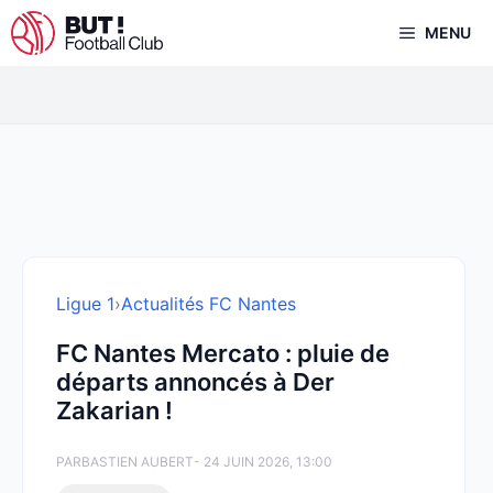
Aller
MENU
au
contenu
Ligue 1
›
Actualités FC Nantes
FC Nantes Mercato : pluie de
départs annoncés à Der
Zakarian !
PAR
BASTIEN AUBERT
- 24 JUIN 2026, 13:00