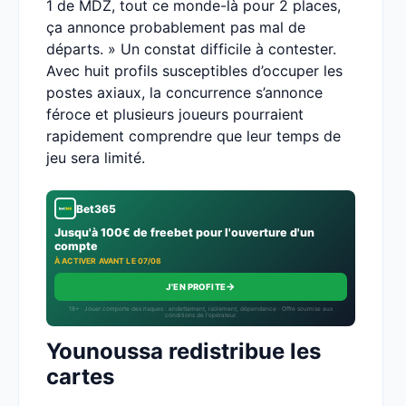
1 de MDZ, tout ce monde-là pour 2 places,
ça annonce probablement pas mal de
départs. » Un constat difficile à contester.
Avec huit profils susceptibles d’occuper les
postes axiaux, la concurrence s’annonce
féroce et plusieurs joueurs pourraient
rapidement comprendre que leur temps de
jeu sera limité.
Bet365
Jusqu'à 100€ de freebet pour l'ouverture d'un
compte
À ACTIVER AVANT LE 07/08
→
J'EN PROFITE
18+ · Jouer comporte des risques : endettement, isolement, dépendance · Offre soumise aux
conditions de l’opérateur.
Younoussa redistribue les
cartes