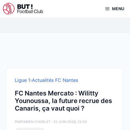
Aller
MENU
au
contenu
Ligue 1
›
Actualités FC Nantes
FC Nantes Mercato : Wilitty
Younoussa, la future recrue des
Canaris, ça vaut quoi ?
PAR
FABIEN CHORLET
- 22 JUIN 2026, 22:30