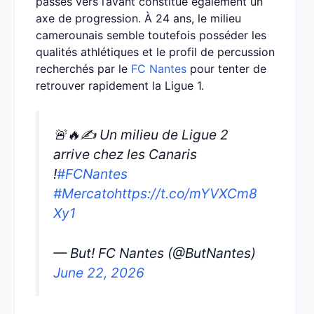
passes vers l’avant constitue également un
axe de progression. À 24 ans, le milieu
camerounais semble toutefois posséder les
qualités athlétiques et le profil de percussion
recherchés par le
FC Nantes
pour tenter de
retrouver rapidement la Ligue 1.
🚨🔥✍️ Un milieu de Ligue 2
arrive chez les Canaris
!
#FCNantes
#Mercato
https://t.co/mYVXCm8
Xy1
— But! FC Nantes (@ButNantes)
June 22, 2026