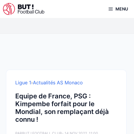
Aller
MENU
au
contenu
Ligue 1
›
Actualités AS Monaco
Equipe de France, PSG :
Kimpembe forfait pour le
Mondial, son remplaçant déjà
connu !
PAR
BUT ! FOOTBALL CLUB
- 14 NOV 2022, 11:00