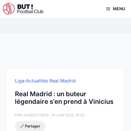
Aller
MENU
au
contenu
Liga
›
Actualités Real Madrid
Real Madrid : un buteur
légendaire s’en prend à Vinicius
PAR
LAURENT HESS
- 18 JUIN 2025, 16:30
🔗 Partager