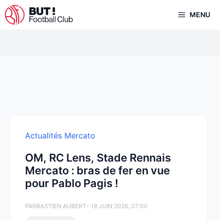
Aller
MENU
au
contenu
Actualités Mercato
OM, RC Lens, Stade Rennais
Mercato : bras de fer en vue
pour Pablo Pagis !
PAR
BASTIEN AUBERT
- 18 JUIN 2026, 07:00