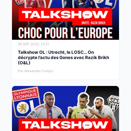
26 SEP 2025, 15:21
Talkshow OL : Utrecht, le LOSC… On
décrypte l’actu des Gones avec Razik Brikh
(O&L)
Par Alexandre Corboz