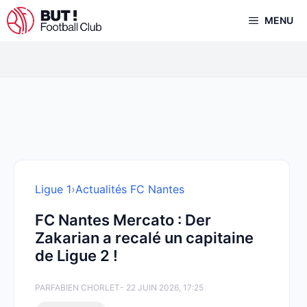
Aller
MENU
au
contenu
Ligue 1
›
Actualités FC Nantes
FC Nantes Mercato : Der
Zakarian a recalé un capitaine
de Ligue 2 !
PAR
FABIEN CHORLET
- 22 JUIN 2026, 17:25