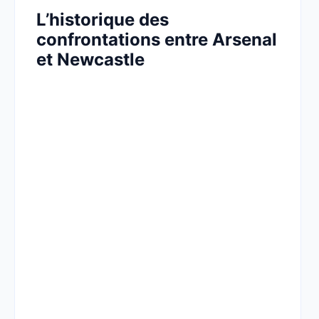
L’historique des
confrontations entre Arsenal
et Newcastle