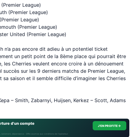
 (Premier League)
th (Premier League)
(Premier League)
emouth (Premier League)
ter United (Premier League)
 n’a pas encore dit adieu à un potentiel ticket
ement un petit point de la 8ème place qui pourrait être
, les Cherries veulent encore croire à un dénouement
l succès sur les 9 derniers matchs de Premier League,
 sa saison et il semble difficile d’imaginer les Cherries
epa – Smith, Zabarnyi, Huijsen, Kerkez – Scott, Adams
erture d'un compte
→
J'EN PROFITE
, isolement, dépendance · Offre soumise aux conditions de l’opérateur.