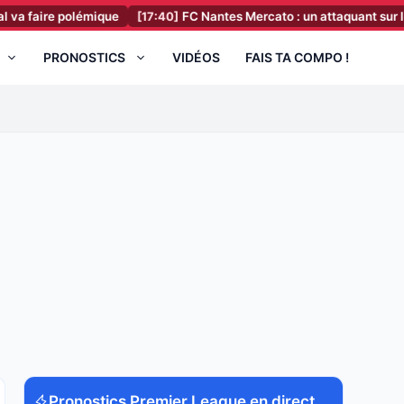
 polémique
[17:40]
FC Nantes Mercato : un attaquant sur le départ, 
PRONOSTICS
VIDÉOS
FAIS TA COMPO !
Pronostics Premier League en direct