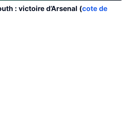
th : victoire d’Arsenal (
cote de