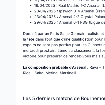
16/04/2025 : Real Madrid 1-2 Arsenal 
20/04/2025 : Ipswich 0-4 Arsenal (Pre
23/04/2025 : Arsenal 2-2 Crystal Palac
29/04/2025 : Arsenal 0-1 PSG (Ligue d
Dominé par un Paris Saint-Germain réaliste et 
la tête dans l’optique d’une qualification pour
espoirs ne sont pas perdus pour les Gunners q
mercredi prochain. 2ème au classement, la fo
victoire pour préparer ce rendez-vous mais aus
La composition probable d’Arsenal :
Raya – Ti
Rice – Saka, Merino, Martinelli.
Les 5 derniers matchs de Bournemou