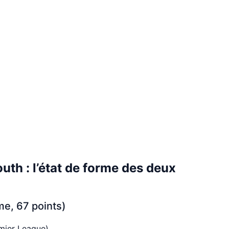
th : l’état de forme des deux
me, 67 points)
emier League)