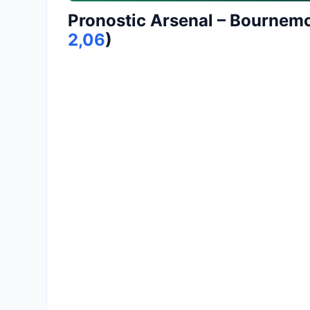
Pronostic Arsenal – Bournemou
2,06
)