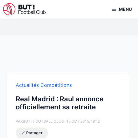
Aller
MENU
au
contenu
Actualités Compétitions
Real Madrid : Raul annonce
officiellement sa retraite
PAR
BUT ! FOOTBALL CLUB
- 15 OCT 2015, 19:12
🔗 Partager