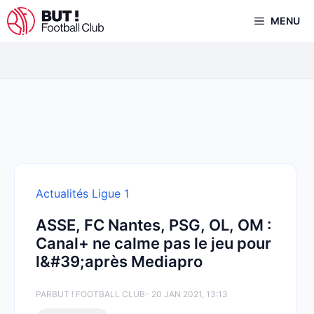
Aller
MENU
au
contenu
Actualités Ligue 1
ASSE, FC Nantes, PSG, OL, OM :
Canal+ ne calme pas le jeu pour
l&#39;après Mediapro
PAR
BUT ! FOOTBALL CLUB
- 20 JAN 2021, 13:13