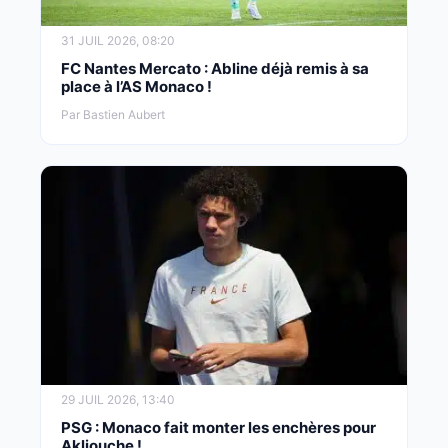
31 JUIL 2026, 08:20
FC Nantes Mercato : Abline déjà remis à sa
place à l’AS Monaco !
Par Bastien Aubert
29 JUIL 2026, 13:40
PSG : Monaco fait monter les enchères pour
Akliouche !