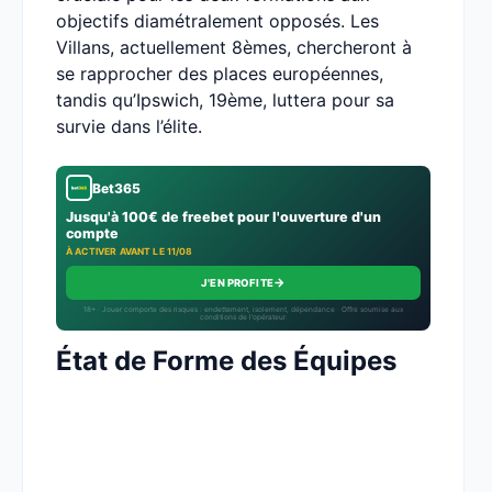
objectifs diamétralement opposés. Les
Villans, actuellement 8èmes, chercheront à
se rapprocher des places européennes,
tandis qu’Ipswich, 19ème, luttera pour sa
survie dans l’élite.
Bet365
Jusqu'à 100€ de freebet pour l'ouverture d'un
compte
À ACTIVER AVANT LE 11/08
→
J'EN PROFITE
18+ · Jouer comporte des risques : endettement, isolement, dépendance · Offre soumise aux
conditions de l’opérateur.
État de Forme des Équipes