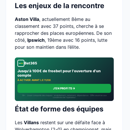
Les enjeux de la rencontre
Aston Villa
, actuellement 8ème au
classement avec 37 points, cherche à se
rapprocher des places européennes. De son
côté,
Ipswich
, 19ème avec 16 points, lutte
pour son maintien dans l’élite.
Bet365
Jusqu'à 100€ de freebet pour l'ouverture d'un
compte
À ACTIVER AVANT LE 11/08
→
J'EN PROFITE
18+ · Jouer comporte des risques : endettement, isolement, dépendance · Offre soumise aux
conditions de l’opérateur.
État de forme des équipes
Les
Villans
restent sur une défaite face à
Wolverhampton (2-0) en championnat, mais