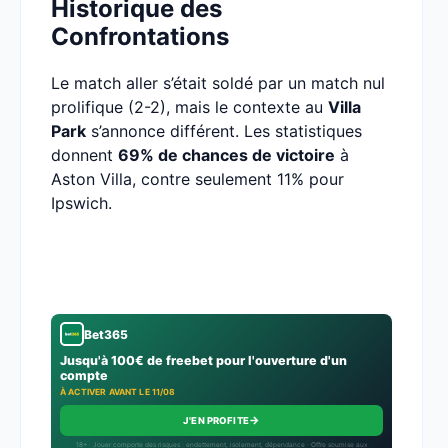
Historique des
Confrontations
Le match aller s’était soldé par un match nul
prolifique (2-2), mais le contexte au
Villa
Park
s’annonce différent. Les statistiques
donnent
69% de chances de victoire
à
Aston Villa, contre seulement 11% pour
Ipswich.
Bet365
Jusqu'à 100€ de freebet pour l'ouverture d'un
compte
À ACTIVER AVANT LE 11/08
→
J'EN PROFITE
18+ · Jouer comporte des risques : endettement, isolement, dépendance · Offre soumise aux