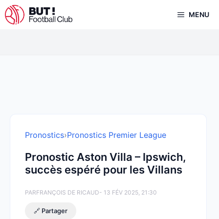
Aller
MENU
au
contenu
Pronostics
›
Pronostics Premier League
Pronostic Aston Villa – Ipswich,
succès espéré pour les Villans
PAR
FRANÇOIS DE RICAUD
- 13 FÉV 2025, 21:30
🔗 Partager