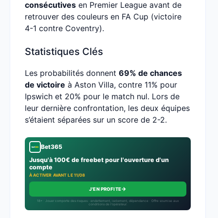
consécutives
en Premier League avant de
retrouver des couleurs en FA Cup (victoire
4-1 contre Coventry).
Statistiques Clés
Les probabilités donnent
69% de chances
de victoire
à Aston Villa, contre 11% pour
Ipswich et 20% pour le match nul. Lors de
leur dernière confrontation, les deux équipes
s’étaient séparées sur un score de 2-2.
Bet365
Jusqu'à 100€ de freebet pour l'ouverture d'un
compte
À ACTIVER AVANT LE 11/08
→
J'EN PROFITE
18+ · Jouer comporte des risques : endettement, isolement, dépendance · Offre soumise aux
conditions de l’opérateur.