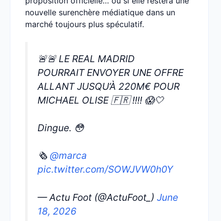
proposition officielle… ou si elle restera une
nouvelle surenchère médiatique dans un
marché toujours plus spéculatif.
🚨🚨 LE REAL MADRID
POURRAIT ENVOYER UNE OFFRE
ALLANT JUSQU’À 220M€ POUR
MICHAEL OLISE 🇫🇷 !!!! 😱🤍
Dingue. 😳
🗞️
@marca
pic.twitter.com/SOWJVW0h0Y
— Actu Foot (@ActuFoot_)
June
18, 2026