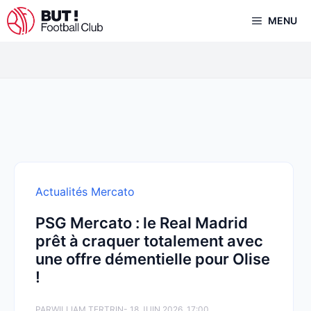
Aller
MENU
au
contenu
Actualités Mercato
PSG Mercato : le Real Madrid
prêt à craquer totalement avec
une offre démentielle pour Olise
!
PAR
WILLIAM TERTRIN
- 18 JUIN 2026, 17:00