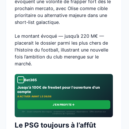
évoquent une volonté de frapper fort dès le
prochain mercato, avec Olise comme cible
prioritaire ou alternative majeure dans une
short-list galactique.
Le montant évoqué — jusqu’à 220 M€ —
placerait le dossier parmi les plus chers de
l’histoire du football, illustrant une nouvelle
fois l’ambition du club merengue sur le
marché.
Bet365
Jusqu'à 100€ de freebet pour l'ouverture d'un
compte
À ACTIVER AVANT LE 09/08
→
J'EN PROFITE
18+ · Jouer comporte des risques : endettement, isolement, dépendance · Offre soumise aux
conditions de l’opérateur.
Le PSG toujours à l’affût