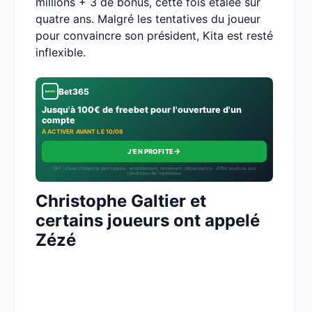
millions + 3 de bonus, cette fois étalée sur
quatre ans. Malgré les tentatives du joueur
pour convaincre son président, Kita est resté
inflexible.
Bet365
Jusqu'à 100€ de freebet pour l'ouverture d'un
compte
À ACTIVER AVANT LE 10/08
→
J'EN PROFITE
18+ · Jouer comporte des risques : endettement, isolement, dépendance · Offre soumise aux
conditions de l’opérateur.
Christophe Galtier et
certains joueurs ont appelé
Zézé