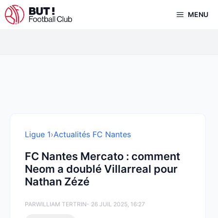
Aller
MENU
au
contenu
Ligue 1
›
Actualités FC Nantes
FC Nantes Mercato : comment
Neom a doublé Villarreal pour
Nathan Zézé
PAR
WILLIAM TERTRIN
- 26 JUIL 2025, 16:27