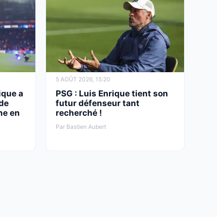
5 AOÛT 2026, 15:20
ique a
PSG : Luis Enrique tient son
 de
futur défenseur tant
ne en
recherché !
Par Bastien Aubert