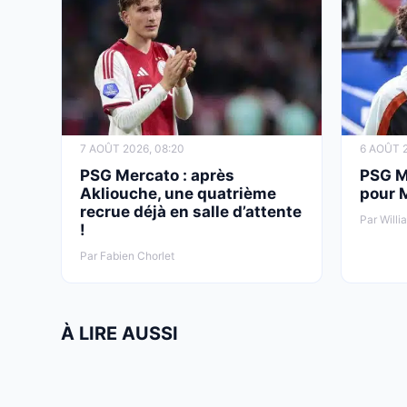
7 AOÛT 2026, 08:20
6 AOÛT 2
PSG Mercato : après
PSG Me
Akliouche, une quatrième
pour 
recrue déjà en salle d’attente
Par Willi
!
Par Fabien Chorlet
À LIRE AUSSI