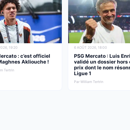
026, 19:20
6 AOÛT 2026, 18:00
rcato : c’est officiel
PSG Mercato : Luis Enr
Maghnes Akliouche !
validé un dossier hors
prix dont le nom réson
am Tertrin
Ligue 1
Par William Tertrin