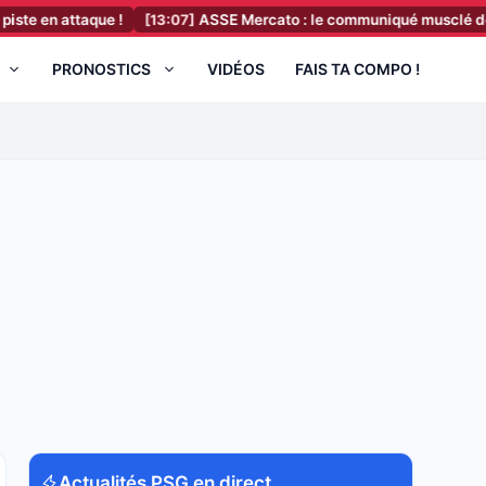
aque !
[13:07]
ASSE Mercato : le communiqué musclé des supporters
PRONOSTICS
VIDÉOS
FAIS TA COMPO !
Actualités PSG en direct