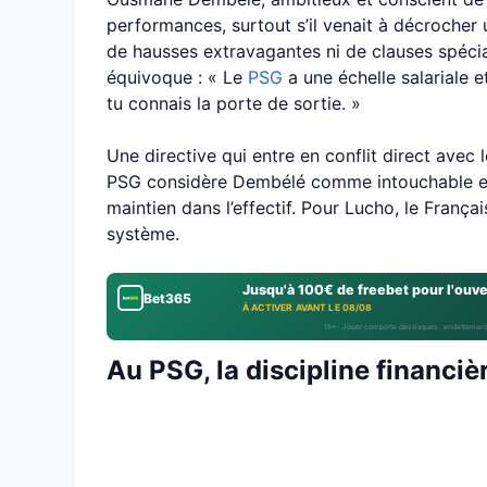
performances, surtout s’il venait à décrocher u
de hausses extravagantes ni de clauses spéci
équivoque : « Le
PSG
a une échelle salariale e
tu connais la porte de sortie. »
Une directive qui entre en conflit direct avec 
PSG considère Dembélé comme intouchable et
maintien dans l’effectif. Pour Lucho, le Françai
système.
Jusqu'à 100€ de freebet pour l'ouv
Bet365
À ACTIVER AVANT LE 08/08
18+ · Jouer comporte des risques : endettement
Au PSG, la discipline financiè