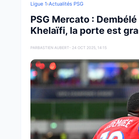
Ligue 1
›
Actualités PSG
PSG Mercato : Dembélé r
Khelaïfi, la porte est gr
PAR
BASTIEN AUBERT
- 24 OCT 2025, 14:15