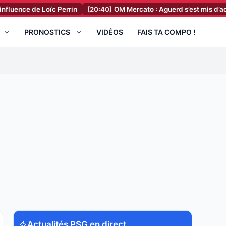
 Loïc Perrin
[20:40]
OM Mercato : Aguerd s’est mis d’accord avec un
PRONOSTICS
VIDÉOS
FAIS TA COMPO !
Actualités PSG en direct