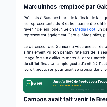
Marquinhos remplacé par Gabr
Présents à Budapest lors de la finale de la Li
les représentants du Brésilien auraient profité
l’avenir de leur joueur. Selon
Média Foot
, un d
représentent également Gabriel Magalhães, pili
Le défenseur des Gunners a vécu une soirée par
a finalement vu son penalty raté lors de la sé
image forte a d’ailleurs marqué l’après-matc
de sifflet final. Un simple geste d’amitié ? Pe
leurs trajectoires pourraient se croiser dans l
Jusqu'à 100€ de freebet pour l'ouv
Bet365
À ACTIVER AVANT LE 07/08
18+ · Jouer comporte des risques : endettement
Campos avait fait venir le Br