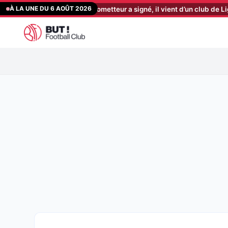
Aller
À LA UNE DU 6 AOÛT 2026
défenseur très prometteur a signé, il vient d’un club de Ligue 1 !
[2
au
contenu