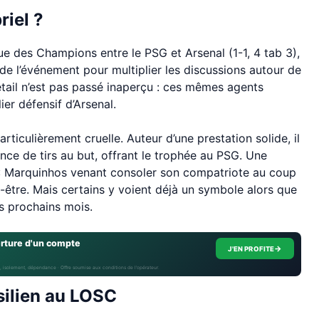
iel ?
gue des Champions entre le PSG et Arsenal (1-1, 4 tab 3),
 de l’événement pour multiplier les discussions autour de
étail n’est pas passé inaperçu : ces mêmes agents
er défensif d’Arsenal.
ticulièrement cruelle. Auteur d’une prestation solide, il
ance de tirs au but, offrant le trophée au PSG. Une
h : Marquinhos venant consoler son compatriote au coup
ut-être. Mais certains y voient déjà un symbole alors que
es prochains mois.
erture d'un compte
→
J'EN PROFITE
, isolement, dépendance · Offre soumise aux conditions de l’opérateur.
ésilien au LOSC