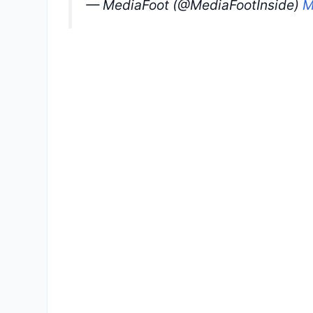
— MediaFoot (@MediaFootInside)
M