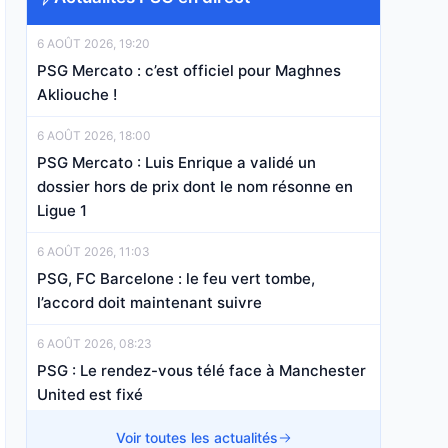
6 AOÛT 2026, 19:20
PSG Mercato : c’est officiel pour Maghnes
Akliouche !
6 AOÛT 2026, 18:00
PSG Mercato : Luis Enrique a validé un
dossier hors de prix dont le nom résonne en
Ligue 1
6 AOÛT 2026, 11:03
PSG, FC Barcelone : le feu vert tombe,
l’accord doit maintenant suivre
6 AOÛT 2026, 08:23
PSG : Le rendez-vous télé face à Manchester
United est fixé
6 AOÛT 2026, 06:01
Voir toutes les actualités