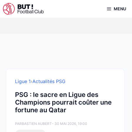
Aller
MENU
au
contenu
Ligue 1
›
Actualités PSG
PSG : le sacre en Ligue des
Champions pourrait coûter une
fortune au Qatar
PAR
BASTIEN AUBERT
- 30 MAI 2026, 19:00