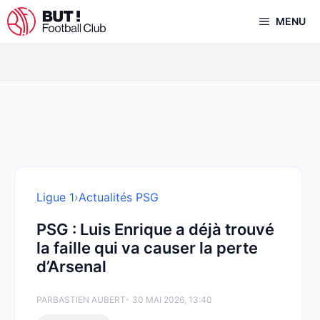
Aller
MENU
au
contenu
Ligue 1
›
Actualités PSG
PSG : Luis Enrique a déjà trouvé
la faille qui va causer la perte
d’Arsenal
PAR
BASTIEN AUBERT
- 30 MAI 2026, 13:40