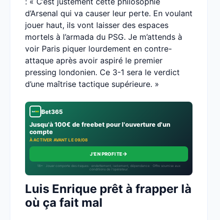
: « C’est justement cette philosophie
d’Arsenal qui va causer leur perte. En voulant
jouer haut, ils vont laisser des espaces
mortels à l’armada du PSG. Je m’attends à
voir Paris piquer lourdement en contre-
attaque après avoir aspiré le premier
pressing londonien. Ce 3-1 sera le verdict
d’une maîtrise tactique supérieure. »
Bet365
Jusqu'à 100€ de freebet pour l'ouverture d'un
compte
À ACTIVER AVANT LE 09/08
→
J'EN PROFITE
18+ · Jouer comporte des risques : endettement, isolement, dépendance · Offre soumise aux
conditions de l’opérateur.
Luis Enrique prêt à frapper là
où ça fait mal