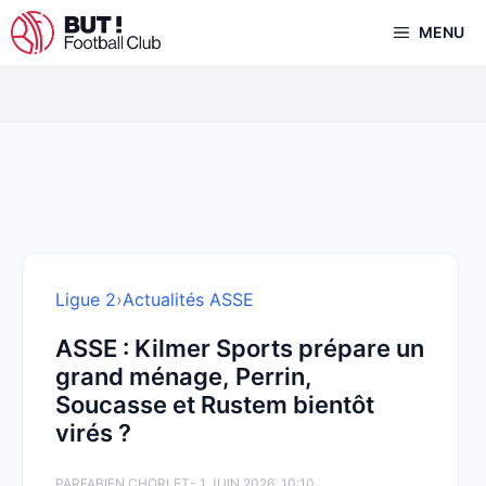
Aller
MENU
au
contenu
Ligue 2
›
Actualités ASSE
ASSE : Kilmer Sports prépare un
grand ménage, Perrin,
Soucasse et Rustem bientôt
virés ?
PAR
FABIEN CHORLET
- 1 JUIN 2026, 10:10