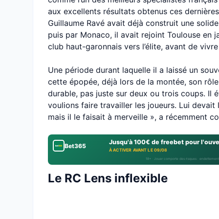
aux excellents résultats obtenus ces dernières 
Guillaume Ravé avait déjà construit une solide
puis par Monaco, il avait rejoint Toulouse en 
club haut-garonnais vers l’élite, avant de viv
Une période durant laquelle il a laissé un sou
cette épopée, déjà lors de la montée, son rôle 
durable, pas juste sur deux ou trois coups. Il 
voulions faire travailler les joueurs. Lui devait
mais il le faisait à merveille », a récemment 
Jusqu'à 100€ de freebet pour l'ouv
Bet365
À ACTIVER AVANT LE 09/08
18+ · Jouer comporte des risques : endettement
Le RC Lens inflexible