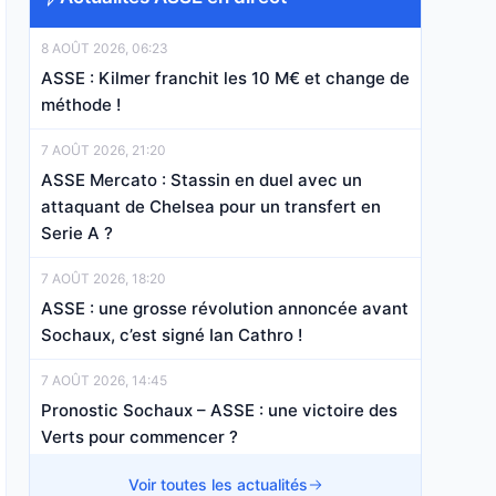
8 AOÛT 2026, 06:23
ASSE : Kilmer franchit les 10 M€ et change de
méthode !
7 AOÛT 2026, 21:20
ASSE Mercato : Stassin en duel avec un
attaquant de Chelsea pour un transfert en
Serie A ?
7 AOÛT 2026, 18:20
ASSE : une grosse révolution annoncée avant
Sochaux, c’est signé Ian Cathro !
7 AOÛT 2026, 14:45
Pronostic Sochaux – ASSE : une victoire des
Verts pour commencer ?
7 AOÛT 2026, 13:07
Voir toutes les actualités