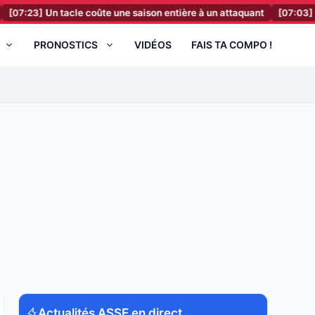
Un tacle coûte une saison entière à un attaquant
[07:03]
FC Barcel
PRONOSTICS
VIDÉOS
FAIS TA COMPO !
Actualités ASSE en direct