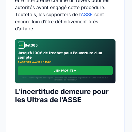
être interprétée comme un revers pour les
autorités ayant engagé cette procédure.
Toutefois, les supporters de l’
ASSE
sont
encore loin d’être définitivement tirés
d’affaire.
Bet365
Jusqu'à 100€ de freebet pour l'ouverture d'un
compte
À ACTIVER AVANT LE 11/08
→
J'EN PROFITE
18+ · Jouer comporte des risques : endettement, isolement, dépendance · Offre soumise aux
conditions de l’opérateur.
L’incertitude demeure pour
les Ultras de l’ASSE