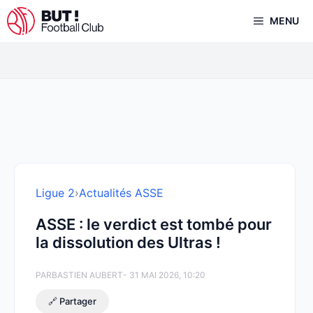
Aller
MENU
au
contenu
Ligue 2
›
Actualités ASSE
ASSE : le verdict est tombé pour
la dissolution des Ultras !
PAR
BASTIEN AUBERT
- 31 MAI 2026, 10:20
🔗 Partager