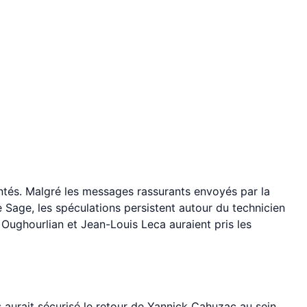
tés. Malgré les messages rassurants envoyés par la
e Sage, les spéculations persistent autour du technicien
h Oughourlian et Jean-Louis Leca auraient pris les
s aurait sécurisé le retour de Yannick Cahuzac au sein