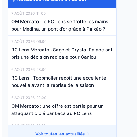
7 AOÛT 2026, 11:05
OM Mercato : le RC Lens se frotte les mains
pour Medina, un pont d’or grâce à Paixão ?
7 AOÛT 2026, 09:00
RC Lens Mercato : Sage et Crystal Palace ont
pris une décision radicale pour Ganiou
6 AOÛT 2026, 23:00
RC Lens : Toppmöller reçoit une excellente
nouvelle avant la reprise de la saison
6 AOÛT 2026, 22:00
OM Mercato : une offre est partie pour un
attaquant ciblé par Leca au RC Lens
6 AOÛT 2026, 21:20
RC Lens Mercato : un défenseur très
Voir toutes les actualités