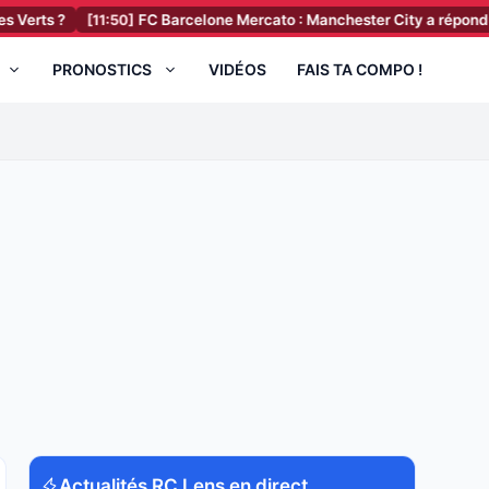
[11:50]
FC Barcelone Mercato : Manchester City a répondu à la premiè
PRONOSTICS
VIDÉOS
FAIS TA COMPO !
Actualités RC Lens en direct