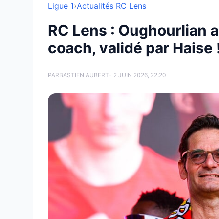
Ligue 1
›
Actualités RC Lens
RC Lens : Oughourlian au
coach, validé par Haise 
PAR
BASTIEN AUBERT
- 2 JUIN 2026, 22:20