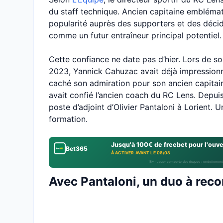
du staff technique. Ancien capitaine embléma
popularité auprès des supporters et des décide
comme un futur entraîneur principal potentiel.
Cette confiance ne date pas d’hier. Lors de s
2023, Yannick Cahuzac avait déjà impressionn
caché son admiration pour son ancien capitaine.
avait confié l’ancien coach du RC Lens. Depui
poste d’adjoint d’Olivier Pantaloni à Lorient.
formation.
Jusqu'à 100€ de freebet pour l'ouv
Bet365
À ACTIVER AVANT LE 08/08
18+ · Jouer comporte des risques : endettement
Avec Pantaloni, un duo à rec