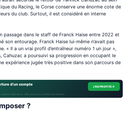
tique du Racing, le Corse conserve une énorme cote de
urs du club. Surtout, il est considéré en interne
on passage dans le staff de Franck Haise entre 2022 et
é son entourage. Franck Haise lui-même n’avait pas
 « Il a un vrai profil d’entraîneur numéro 1 un jour »,
s, Cahuzac a poursuivi sa progression en occupant le
 Une expérience jugée très positive dans son parcours de
erture d'un compte
→
J'EN PROFITE
, isolement, dépendance · Offre soumise aux conditions de l’opérateur.
omposer ?