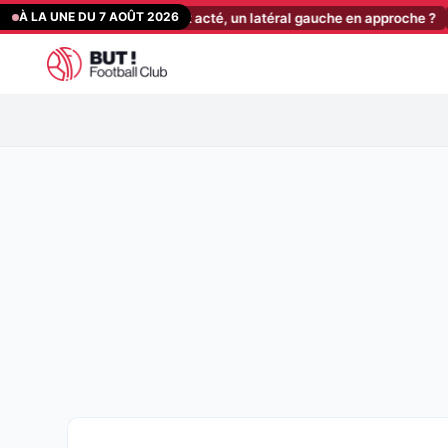
Aller
À LA UNE DU 7 AOÛT 2026
n nouveau départ acté, un latéral gauche en approche ?
[12:15]
ASS
au
contenu