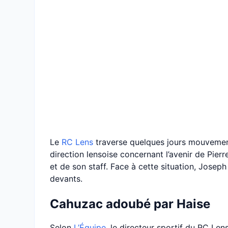
Le
RC Lens
traverse quelques jours mouvemen
direction lensoise concernant l’avenir de Pierr
et de son staff. Face à cette situation, Josep
devants.
Cahuzac adoubé par Haise
Selon
L’Équipe
, le directeur sportif du RC Len