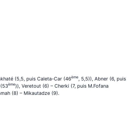
ème
iakhaté (5,5, puis Caleta-Car (46
, 5,5)), Abner (6, puis
ème
 (53
)), Veretout (6) – Cherki (7, puis M.Fofana
amah (8) – Mikautadze (9).