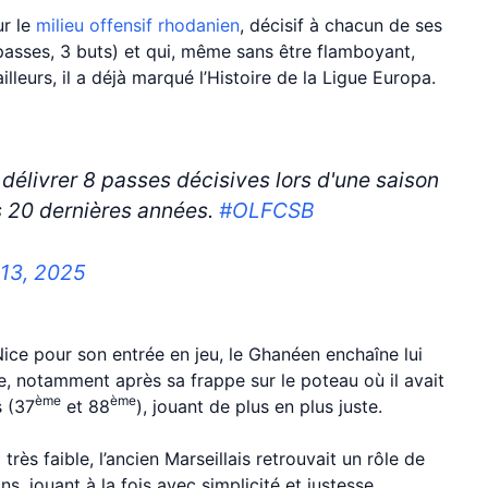
ur le
milieu offensif rhodanien
, décisif à chacun de ses
passes, 3 buts) et qui, même sans être flamboyant,
illeurs, il a déjà marqué l’Histoire de la Ligue Europa.
 délivrer 8 passes décisives lors d'une saison
s 20 dernières années.
#OLFCSB
13, 2025
Nice pour son entrée en jeu, le Ghanéen enchaîne lui
te, notamment après sa frappe sur le poteau où il avait
ème
ème
s (37
et 88
), jouant de plus en plus juste.
 très faible, l’ancien Marseillais retrouvait un rôle de
s, jouant à la fois avec simplicité et justesse.