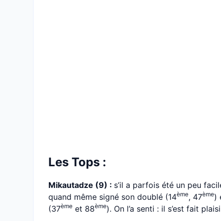
Les Tops :
Mikautadze (9) :
s’il a parfois été un peu fac
ème
ème
quand même signé son doublé (14
, 47
)
ème
ème
(37
et 88
). On l’a senti : il s’est fait plais