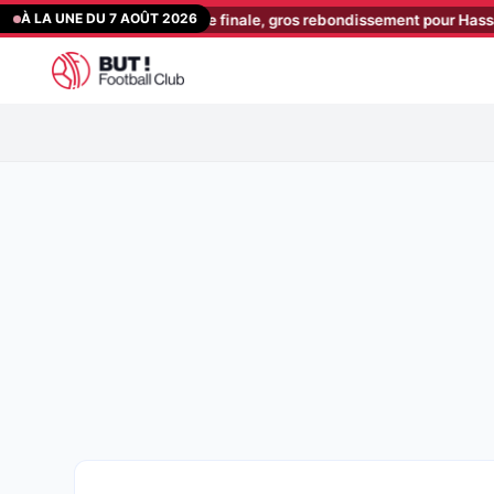
Aller
À LA UNE DU 7 AOÛT 2026
 donné sa réponse finale, gros rebondissement pour Hassan !
[08:2
au
contenu