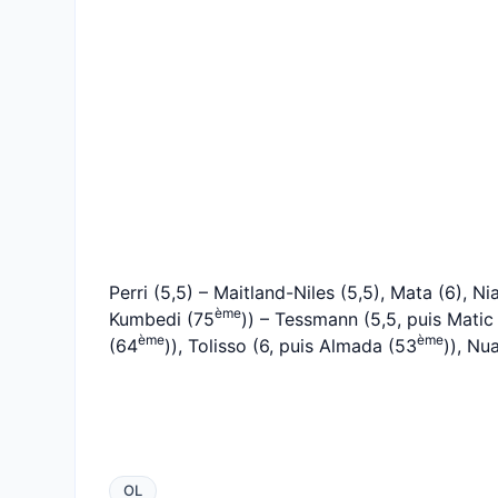
Perri (5,5) – Maitland-Niles (5,5), Mata (6), N
ème
Kumbedi (75
)) – Tessmann (5,5, puis Matic
ème
ème
(64
)), Tolisso (6, puis Almada (53
)), Nu
OL