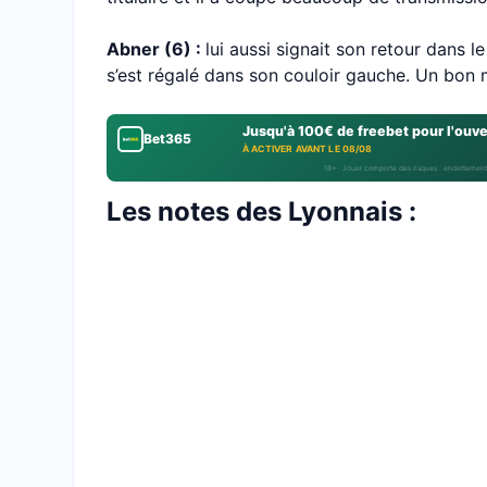
Abner (6) :
lui aussi signait son retour dans l
s’est régalé dans son couloir gauche. Un bon m
Jusqu'à 100€ de freebet pour l'ouv
Bet365
À ACTIVER AVANT LE 08/08
18+ · Jouer comporte des risques : endettement
Les notes des Lyonnais :