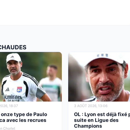
 CHAUDES
026, 18:37
3 AOÛT 2026, 13:06
e onze type de Paulo
OL : Lyon est déjà fixé 
ca avec les recrues
suite en Ligue des
Champions
n Chorlet