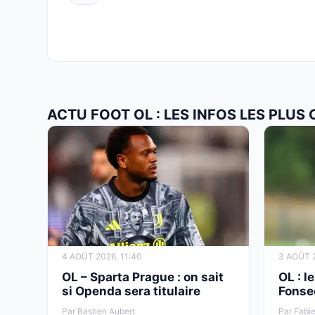
ACTU FOOT OL : LES INFOS LES PLUS
4 AOÛT 2026, 11:40
3 AOÛT 2
OL – Sparta Prague : on sait
OL : l
si Openda sera titulaire
Fonse
Par Bastien Aubert
Par Fabie