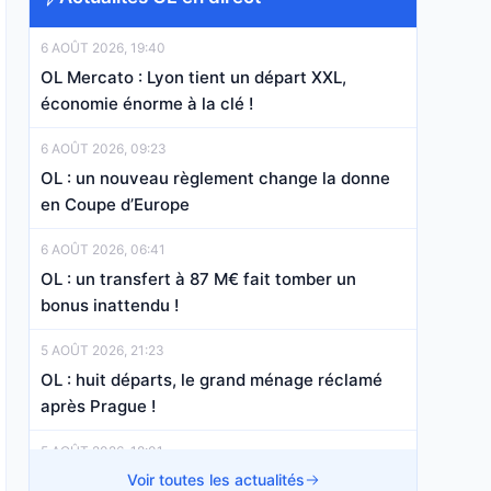
6 AOÛT 2026, 19:40
OL Mercato : Lyon tient un départ XXL,
économie énorme à la clé !
6 AOÛT 2026, 09:23
OL : un nouveau règlement change la donne
en Coupe d’Europe
6 AOÛT 2026, 06:41
OL : un transfert à 87 M€ fait tomber un
bonus inattendu !
5 AOÛT 2026, 21:23
OL : huit départs, le grand ménage réclamé
après Prague !
5 AOÛT 2026, 18:01
OL Mercato : la Premier League s’active
Voir toutes les actualités