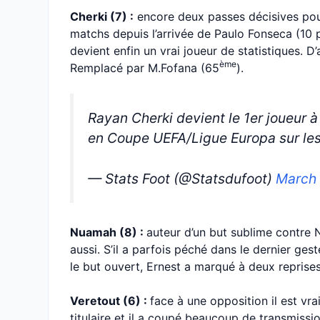
Cherki (7) :
encore deux passes décisives po
matchs depuis l’arrivée de Paulo Fonseca (10 
devient enfin un vrai joueur de statistiques. D’a
ème
Remplacé par M.Fofana (65
).
Rayan Cherki devient le 1er joueur à
en Coupe UEFA/Ligue Europa sur le
— Stats Foot (@Statsdufoot)
March 
Nuamah (8) :
auteur d’un but sublime contre 
aussi. S’il a parfois péché dans le dernier ges
le but ouvert, Ernest a marqué à deux reprise
Veretout (6) :
face à une opposition il est vrai
titulaire et il a coupé beaucoup de transmission