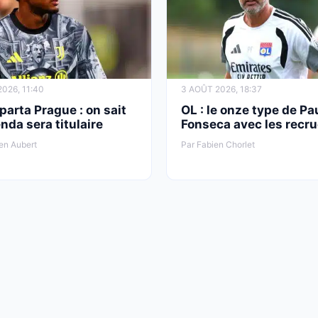
026, 11:40
3 AOÛT 2026, 18:37
parta Prague : on sait
OL : le onze type de Pa
nda sera titulaire
Fonseca avec les recr
en Aubert
Par Fabien Chorlet