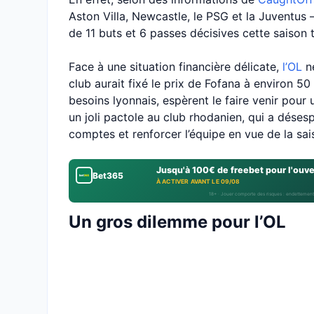
Aston Villa, Newcastle, le PSG et la Juventus –
de 11 buts et 6 passes décisives cette saison
Face à une situation financière délicate,
l’OL
ne
club aurait fixé le prix de Fofana à environ 50
besoins lyonnais, espèrent le faire venir pour
un joli pactole au club rhodanien, qui a déses
comptes et renforcer l’équipe en vue de la sa
Jusqu'à 100€ de freebet pour l'ouv
Bet365
À ACTIVER AVANT LE 09/08
18+ · Jouer comporte des risques : endettement
Un gros dilemme pour l’OL