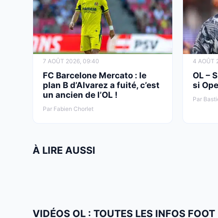
7 AOÛT 2026, 09:40
4 AOÛT 2
FC Barcelone Mercato : le
OL – S
plan B d’Alvarez a fuité, c’est
si Ope
un ancien de l’OL !
Par Basti
Par Fabien Chorlet
À LIRE AUSSI
VIDÉOS OL : TOUTES LES INFOS FOOT