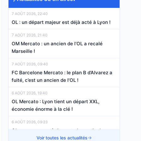
7 AOÛT 2026, 22:40
OL : un départ majeur est déjà acté à Lyon !
7 AOÛT 2026, 21:40
OM Mercato : un ancien de l’OL a recalé
Marseille !
7 AOÛT 2026, 09:40
FC Barcelone Mercato : le plan B d’Alvarez a
fuité, c’est un ancien de l’OL !
6 AOÛT 2026, 19:40
OL Mercato : Lyon tient un départ XXL,
économie énorme à la clé !
6 AOÛT 2026, 09:23
OL : un nouveau règlement change la donne
en Coupe d’Europe
Voir toutes les actualités