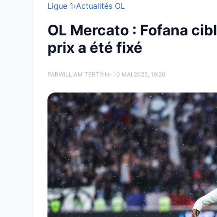
Ligue 1
›
Actualités OL
OL Mercato : Fofana cib
prix a été fixé
PAR
WILLIAM TERTRIN
- 10 MAI 2025, 19:20