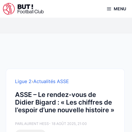
Aller
MENU
au
contenu
Ligue 2
›
Actualités ASSE
ASSE – Le rendez-vous de
Didier Bigard : « Les chiffres de
l’espoir d’une nouvelle histoire »
PAR
LAURENT HESS
- 18 AOÛT 2025, 21:00