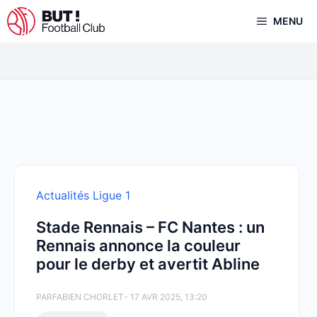
Aller
MENU
au
contenu
Actualités Ligue 1
Stade Rennais – FC Nantes : un
Rennais annonce la couleur
pour le derby et avertit Abline
PAR
FABIEN CHORLET
- 17 AVR 2025, 13:20