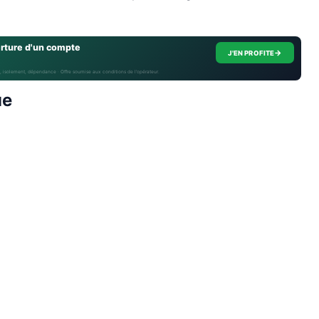
erture d'un compte
→
J'EN PROFITE
, isolement, dépendance · Offre soumise aux conditions de l’opérateur.
ue