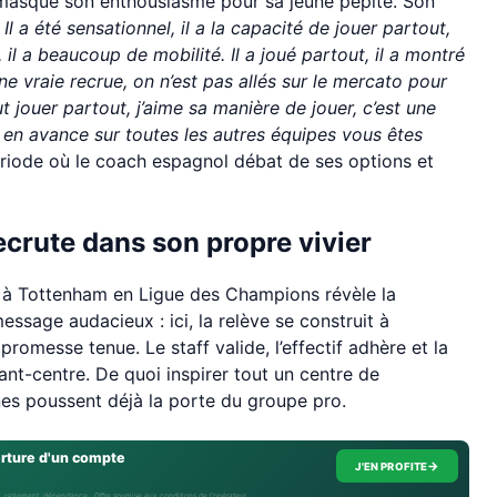
as masqué son enthousiasme pour sa jeune pépite. Son
 Il a été sensationnel, il a la capacité de jouer partout,
, il a beaucoup de mobilité. Il a joué partout, il a montré
une vraie recrue, on n’est pas allés sur le mercato pour
ut jouer partout, j’aime sa manière de jouer, c’est une
t en avance sur toutes les autres équipes vous êtes
riode où le coach espagnol débat de ses options et
recrute dans son propre vivier
ce à Tottenham en Ligue des Champions révèle la
essage audacieux : ici, la relève se construit à
promesse tenue. Le staff valide, l’effectif adhère et la
nt-centre. De quoi inspirer tout un centre de
nnes poussent déjà la porte du groupe pro.
erture d'un compte
→
J'EN PROFITE
, isolement, dépendance · Offre soumise aux conditions de l’opérateur.