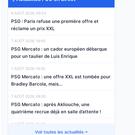
8 AOÛT 2026, 09:03
PSG : Paris refuse une première offre et
réclame un prix XXL
7 AOÛT 2026, 19:40
PSG Mercato : un cador européen débarque
pour un taulier de Luis Enrique
7 AOÛT 2026, 16:20
PSG Mercato : une offre XXL est tombée pour
Bradley Barcola, mais…
7 AOÛT 2026, 08:20
PSG Mercato : après Akliouche, une
quatrième recrue déjà en salle d’attente !
6 AOÛT 2026, 21:40
PSG Mercato : Paris relance un dossier à 40
Voir toutes les actualités