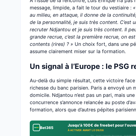
À l’issue de la rencontre, Luis Enrique n’a p
message, limpide, a fait le tour du vestiaire :
«
au milieu, en attaque, il donne de la continuité
de la personnalité, je suis très content. C’est 
recruter Ndjantou et je suis très content. Il pe
grande recrue, c’est la première recrue, on es
contents (rires) ? »
Un choix fort, dans une pé
assume clairement miser sur la formation.
Un signal à l’Europe : le PSG 
Au-delà du simple résultat, cette victoire fa
richesse du banc parisien. Paris a envoyé un m
domicile. Ndjantou n’est pas un pari, mais une 
concurrence s’annonce relancée au poste d’ava
formation, alors que d’autres pépites parisie
Jusqu'à 100€ de freebet pour l'ouv
Bet365
À ACTIVER AVANT LE 09/08
18+ · Jouer comporte des risques : endettement