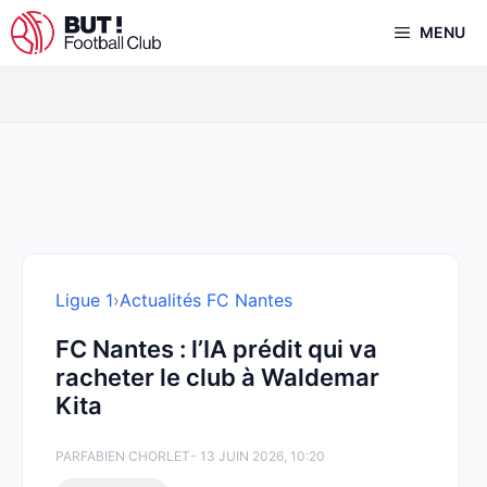
Aller
MENU
au
contenu
Ligue 1
›
Actualités FC Nantes
FC Nantes : l’IA prédit qui va
racheter le club à Waldemar
Kita
PAR
FABIEN CHORLET
- 13 JUIN 2026, 10:20