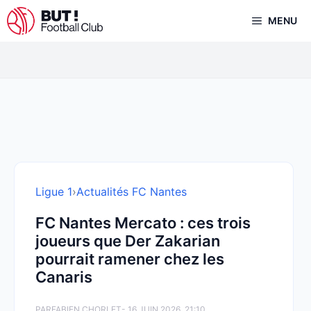
Aller
MENU
au
contenu
Ligue 1
›
Actualités FC Nantes
FC Nantes Mercato : ces trois
joueurs que Der Zakarian
pourrait ramener chez les
Canaris
PAR
FABIEN CHORLET
- 16 JUIN 2026, 21:10