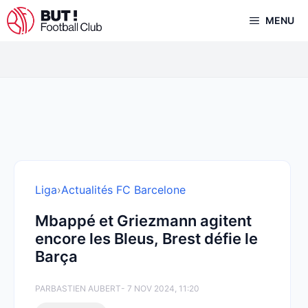
Aller
MENU
au
contenu
Liga
›
Actualités FC Barcelone
Mbappé et Griezmann agitent
encore les Bleus, Brest défie le
Barça
PAR
BASTIEN AUBERT
- 7 NOV 2024, 11:20