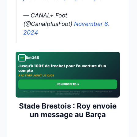
— CANAL+ Foot
(@CanalplusFoot)
November 6,
2024
Bet365
Jusqu'à 100€ de freebet pour l'ouverture d'un
compte
À ACTIVER AVANT LE 10/08
→
J'EN PROFITE
18+ · Jouer comporte des risques : endettement, isolement, dépendance · Offre soumise aux
conditions de l’opérateur.
Stade Brestois : Roy envoie
un message au Barça