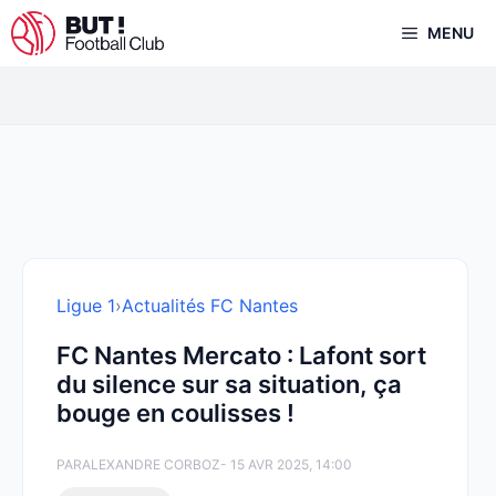
Aller
MENU
au
contenu
Ligue 1
›
Actualités FC Nantes
FC Nantes Mercato : Lafont sort
du silence sur sa situation, ça
bouge en coulisses !
PAR
ALEXANDRE CORBOZ
- 15 AVR 2025, 14:00