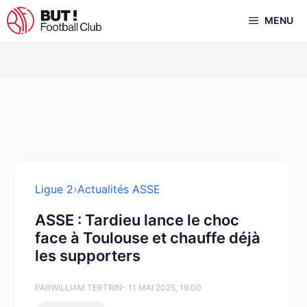
Aller
MENU
au
contenu
Ligue 2
›
Actualités ASSE
ASSE : Tardieu lance le choc
face à Toulouse et chauffe déjà
les supporters
PAR
WILLIAM TERTRIN
- 11 MAI 2025, 19:00