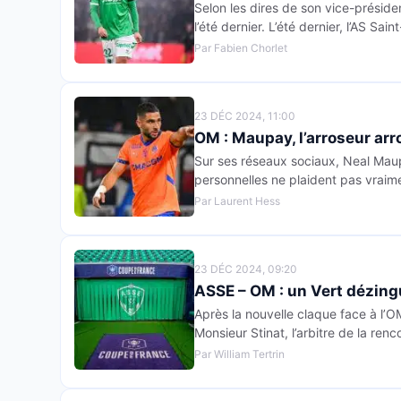
Selon les dires de son vice-présid
l’été dernier. L’été dernier, l’AS S
Par Fabien Chorlet
23 DÉC 2024, 11:00
OM : Maupay, l’arroseur arr
Sur ses réseaux sociaux, Neal Maup
personnelles ne plaident pas vrai
Par Laurent Hess
23 DÉC 2024, 09:20
ASSE – OM : un Vert dézingu
Après la nouvelle claque face à l’
Monsieur Stinat, l’arbitre de la ren
Par William Tertrin