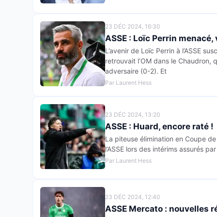
23 DÉC 2024, 16:30
ASSE : Loïc Perrin menacé,
L’avenir de Loïc Perrin à l’ASSE sus
retrouvait l’OM dans le Chaudron,
adversaire (0-2). Et
Par Laurent Hess
23 DÉC 2024, 13:20
ASSE : Huard, encore raté !
La piteuse élimination en Coupe de
l’ASSE lors des intérims assurés pa
Par Laurent Hess
23 DÉC 2024, 12:40
ASSE Mercato : nouvelles ré