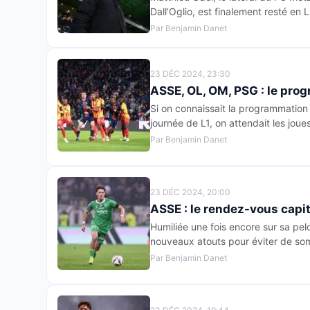
Dall’Oglio, est finalement resté en L
Par Benjamin Danet
23 DÉC 2024, 23:30
ASSE, OL, OM, PSG : le prog
Si on connaissait la programmation 
journée de L1, on attendait les joues
Par Benjamin Danet
23 DÉC 2024, 20:00
ASSE : le rendez-vous capi
Humiliée une fois encore sur sa pe
nouveaux atouts pour éviter de som
Par Benjamin Danet