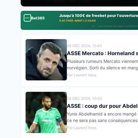
Jusqu'à 100€ de freebet pour l'ouvertur
Bet365
À ACTIVER AVANT LE 08/08
18+ · Jouer comporte des risques : endettement
24 DÉC 2024, 12:40
ASSE Mercato : Horneland s
Plusieurs rumeurs Mercato viennent 
norvégien. Sorti du silence en mar
Par Laurent Hess
24 DÉC 2024, 10:00
ASSE : coup dur pour Abde
Yunis Abdelhamid a encore mangé un
ce ne sera pas sans conséquences… L
Par Laurent Hess