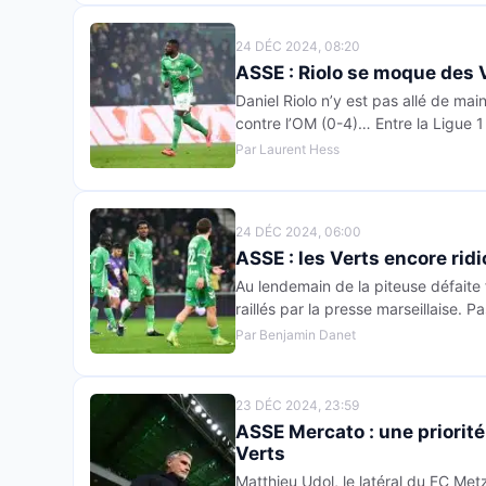
24 DÉC 2024, 08:20
ASSE : Riolo se moque des V
Daniel Riolo n’y est pas allé de ma
contre l’OM (0-4)… Entre la Ligue 1
Par Laurent Hess
24 DÉC 2024, 06:00
ASSE : les Verts encore ridi
Au lendemain de la piteuse défaite 
raillés par la presse marseillaise.
Par Benjamin Danet
23 DÉC 2024, 23:59
ASSE Mercato : une priorité
Verts
Matthieu Udol, le latéral du FC Metz, 