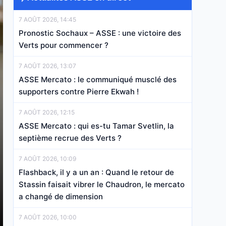
7 AOÛT 2026, 14:45
Pronostic Sochaux – ASSE : une victoire des
Verts pour commencer ?
7 AOÛT 2026, 13:07
ASSE Mercato : le communiqué musclé des
supporters contre Pierre Ekwah !
7 AOÛT 2026, 12:15
ASSE Mercato : qui es-tu Tamar Svetlin, la
septième recrue des Verts ?
7 AOÛT 2026, 10:09
Flashback, il y a un an : Quand le retour de
Stassin faisait vibrer le Chaudron, le mercato
a changé de dimension
7 AOÛT 2026, 10:00