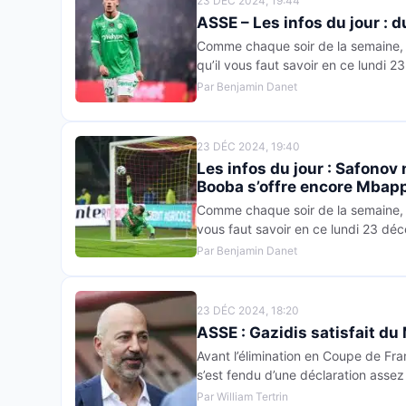
23 DÉC 2024, 19:44
ASSE – Les infos du jour : 
Comme chaque soir de la semaine, re
qu’il vous faut savoir en ce lundi 
Par Benjamin Danet
23 DÉC 2024, 19:40
Les infos du jour : Safonov
Booba s’offre encore Mbap
Comme chaque soir de la semaine, re
vous faut savoir en ce lundi 23 dé
Par Benjamin Danet
23 DÉC 2024, 18:20
ASSE : Gazidis satisfait du 
Avant l’élimination en Coupe de Fra
s’est fendu d’une déclaration assez
Par William Tertrin