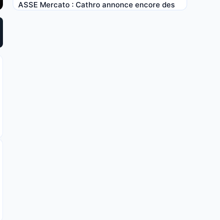
ASSE Mercato : Cathro annonce encore des
recrues après Svetlin
7 AOÛT 2026, 08:00
ASSE Mercato : du nouveau est tombé dans
le dossier Camilo Mena !
7 AOÛT 2026, 06:00
ASSE Mercato : Svetlin n’a même pas encore
signé qu’il offre déjà une excellente nouvelle
aux Verts
6 AOÛT 2026, 21:00
ASSE : Huss Fahmy lâche une vérité
inattendue sur l’influence de Loïc Perrin
6 AOÛT 2026, 18:40
ASSE : les Verts se prennent un petit coup de
pression venu du FC Nantes