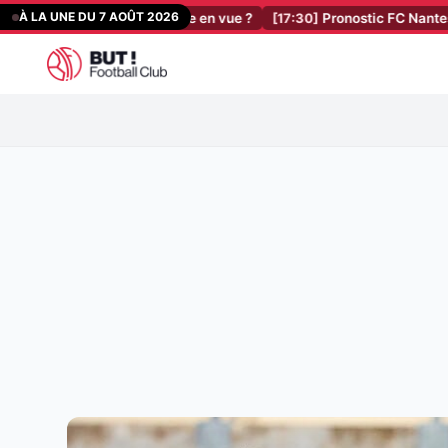
Aller
À LA UNE DU 7 AOÛT 2026
, très beau chèque en vue ?
[17:30]
Pronostic FC Nantes – Red Star :
au
contenu