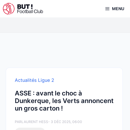
Aller
MENU
au
contenu
Actualités Ligue 2
ASSE : avant le choc à
Dunkerque, les Verts annoncent
un gros carton !
PAR
LAURENT HESS
- 3 DÉC 2025, 06:00