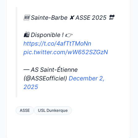
🆕 Sainte-Barbe ✘ ASSE 2025 🔛
🛍️ Disponible ! 👉
https://t.co/4afTtTMoNn
pic.twitter.com/wW652SZGzN
— AS Saint-Étienne
(@ASSEofficiel)
December 2,
2025
ASSE
USL Dunkerque