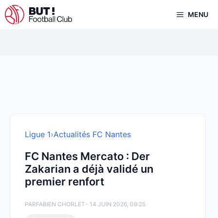
Aller
MENU
au
contenu
Ligue 1
›
Actualités FC Nantes
FC Nantes Mercato : Der
Zakarian a déjà validé un
premier renfort
PAR
FABIEN CHORLET
- 14 JUIN 2026, 09:25