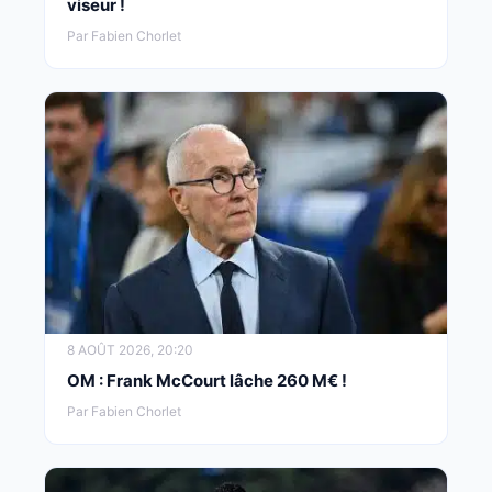
viseur !
Par Fabien Chorlet
8 AOÛT 2026, 20:20
OM : Frank McCourt lâche 260 M€ !
Par Fabien Chorlet