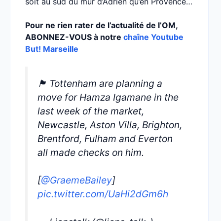
soit au sud du mur d’Adrien qu’en Provence…
Pour ne rien rater de l’actualité de l’OM,
ABONNEZ-VOUS à notre
chaîne Youtube
But! Marseille
🏴󠁧󠁢󠁥󠁮󠁧󠁿 Tottenham are planning a
move for Hamza Igamane in the
last week of the market,
Newcastle, Aston Villa, Brighton,
Brentford, Fulham and Everton
all made checks on him.
[
@GraemeBailey
]
pic.twitter.com/UaHi2dGm6h