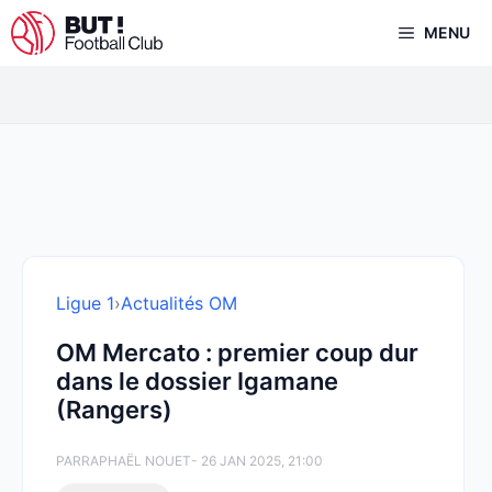
Aller
MENU
au
contenu
Ligue 1
›
Actualités OM
OM Mercato : premier coup dur
dans le dossier Igamane
(Rangers)
PAR
RAPHAËL NOUET
- 26 JAN 2025, 21:00