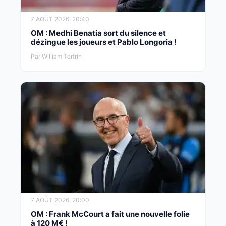
7 AOÛT 2026, 20:40
OM : Medhi Benatia sort du silence et
dézingue les joueurs et Pablo Longoria !
Par William Tertrin
7 AOÛT 2026, 20:00
OM : Frank McCourt a fait une nouvelle folie
à 120 M€ !