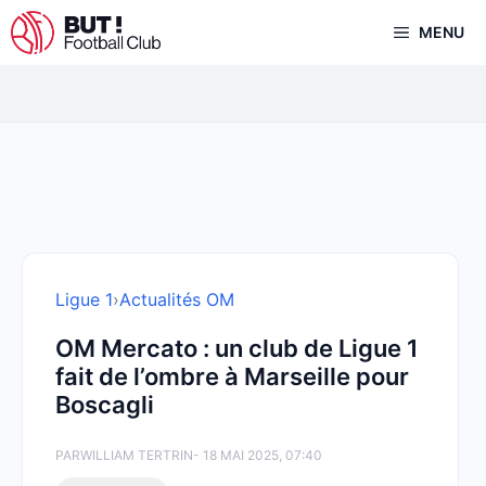
Aller
MENU
au
contenu
Ligue 1
›
Actualités OM
OM Mercato : un club de Ligue 1
fait de l’ombre à Marseille pour
Boscagli
PAR
WILLIAM TERTRIN
- 18 MAI 2025, 07:40