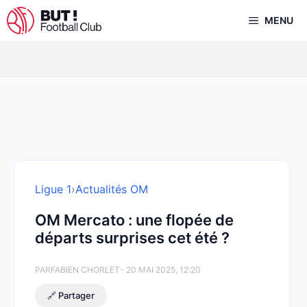
Aller
MENU
au
contenu
Ligue 1
›
Actualités OM
OM Mercato : une flopée de
départs surprises cet été ?
PAR
FABIEN CHORLET
- 20 MAI 2025, 12:20
🔗 Partager