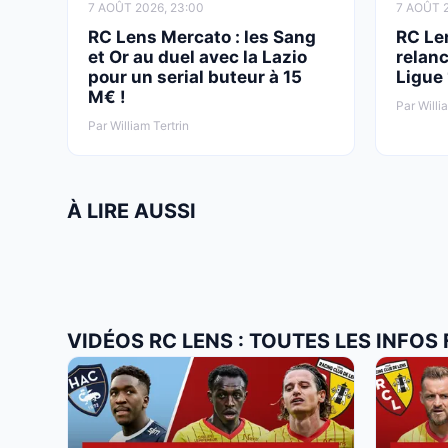
7 AOÛT 2026, 23:00
7 AOÛT 2
RC Lens Mercato : les Sang
RC Le
et Or au duel avec la Lazio
relanc
pour un serial buteur à 15
Ligue
M€ !
Par Willi
Par William Tertrin
À LIRE AUSSI
VIDÉOS RC LENS : TOUTES LES INFOS