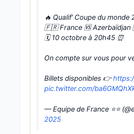
🔥 Qualif’ Coupe du monde 
🇫🇷 France 🆚 Azerbaïdjan 
🗓️ 10 octobre à 20h45 ⏰
On compte sur vous pour ven
Billets disponibles 👉
https:
pic.twitter.com/ba6GMQhX
— Equipe de France ⭐⭐ (@
2025