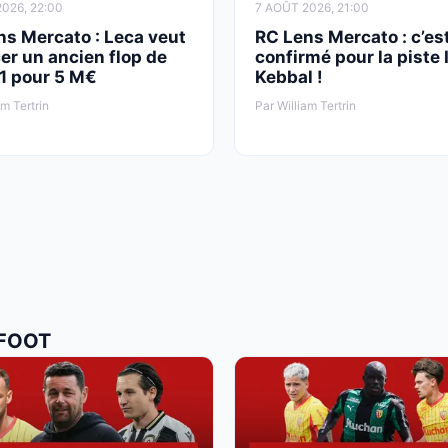
026, 22:00
7 AOÛT 2026, 21:00
ns Mercato : Leca veut
RC Lens Mercato : c’es
er un ancien flop de
confirmé pour la piste 
 1 pour 5 M€
Kebbal !
am Tertrin
Par William Tertrin
 FOOT