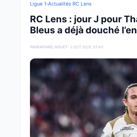
Ligue 1
›
Actualités RC Lens
RC Lens : jour J pour Th
Bleus a déjà douché l’
PAR
RAPHAËL NOUET
- 2 OCT 2025, 07:43