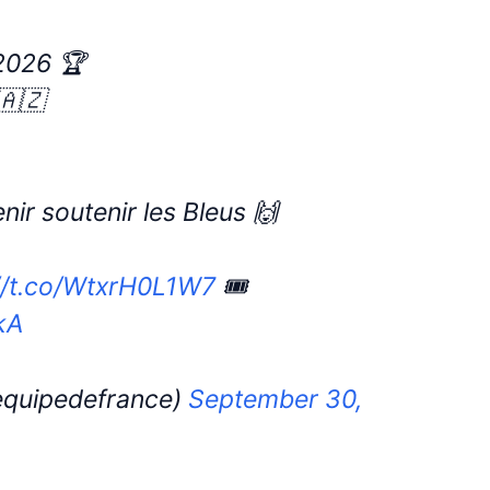
2026 🏆
🇦🇿
ir soutenir les Bleus 🙌
//t.co/WtxrH0L1W7
🎟️
kA
equipedefrance)
September 30,