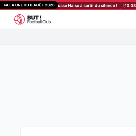
Aller
À LA UNE DU 8 AOÛT 2026
 L’offre à 23 M€ pousse Haise à sortir du silence !
[10:08]
Flashback
au
contenu