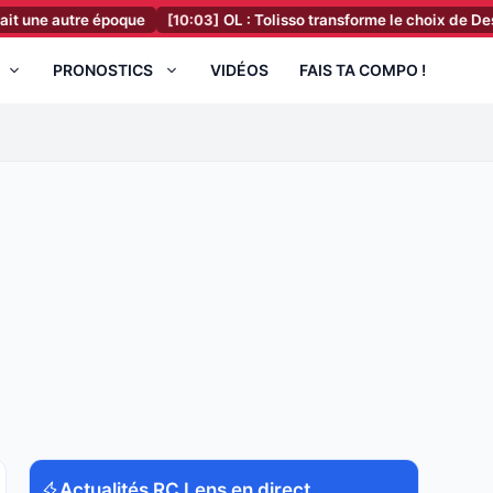
tre époque
[10:03]
OL : Tolisso transforme le choix de Deschamps e
PRONOSTICS
VIDÉOS
FAIS TA COMPO !
Actualités RC Lens en direct